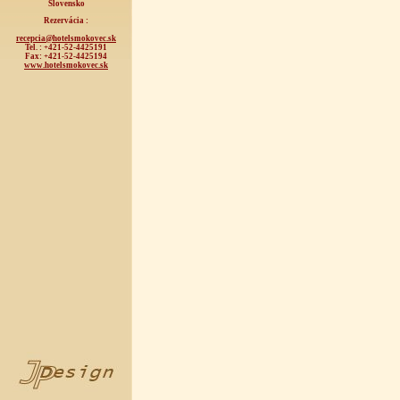
Slovensko
Rezervácia :
recepcia@hotelsmokovec.sk
Tel. : +421-52-4425191
Fax: +421-52-4425194
www.hotelsmokovec.sk