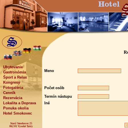
R
Ubytovanie
Meno
Gastronómia
Šport a Relax
Kongresy
Fotogaléria
Počet osôb
Cenník
Termín nástupu
Rezervácia
Lokalita a Doprava
Iné
Ponuka okolia
Hotel Smokovec
Starý Smokovec 25
062 01 Vysoké Tatry